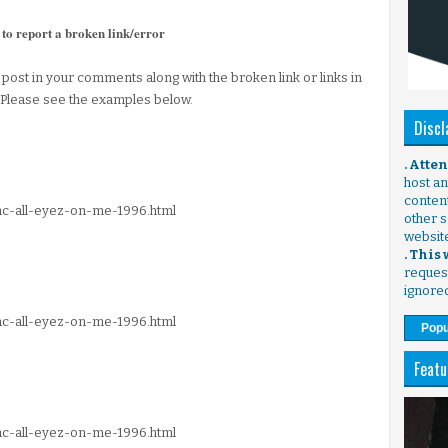
 to report a broken link/error
 post in your comments along with the broken link or links in
 Please see the examples below.
Discl
. Atte
host any
content
pac-all-eyez-on-me-1996.html
other s
websit
. This
request
ignore
pac-all-eyez-on-me-1996.html
Popu
Featu
pac-all-eyez-on-me-1996.html