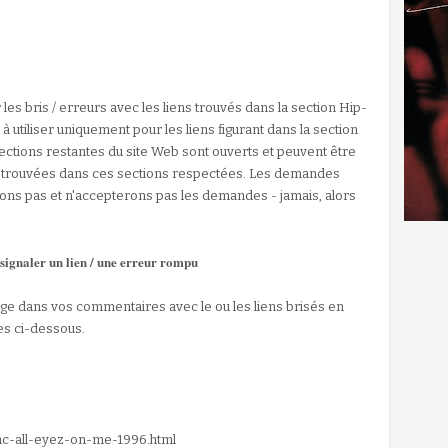
r les bris / erreurs avec les liens trouvés dans la section Hip-
à utiliser uniquement pour les liens figurant dans la section
ctions restantes du site Web sont ouverts et peuvent être
urs trouvées dans ces sections respectées. Les demandes
tons pas et n'accepterons pas les demandes - jamais, alors
ignaler un lien / une erreur rompu
e dans vos commentaires avec le ou les liens brisés en
es ci-dessous.
pac-all-eyez-on-me-1996.html