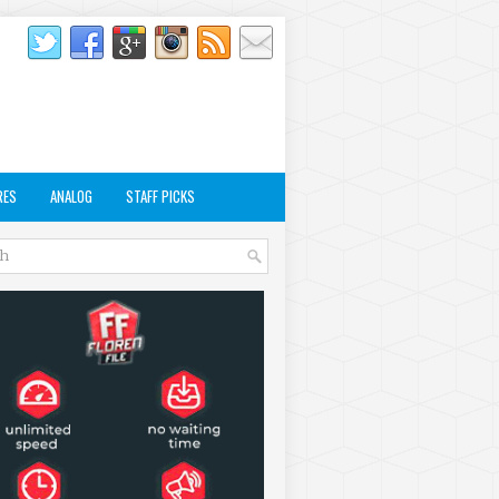
RES
ANALOG
STAFF PICKS