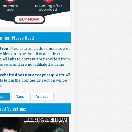
aimer: Please Read
ntion:
Mediasurfer.ch does not store or
 files on its server. It is an index to
. All links to content are provided from
ervers and are not affiliated with this
e.
 website does not accept requests:
All
s left in the comments section will be
d.
lar
Tags
Archive
red Selections