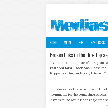
HOME
METAL
POP
HARD ROCK
Broken links in the Hip-Hop se
*Due to a recent update of our Spam D
restored for all sections
. Please fee
Happy reporting and happy listening.*
Please use this page to report brok
Comments for the remaining sections o
errors found within those respected s
w