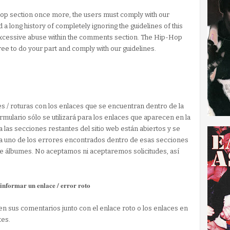
Hop section once more, the users must comply with our
a long history of completely ignoring the guidelines of this
excessive abuse within the comments section. The Hip-Hop
ree to do your part and comply with our guidelines.
es / roturas con los enlaces que se encuentran dentro de la
mulario sólo se utilizará para los enlaces que aparecen en la
las secciones restantes del sitio web están abiertos y se
a uno de los errores encontrados dentro de esas secciones
 de álbumes. No aceptamos ni aceptaremos solicitudes, así
informar un enlace / error roto
en sus comentarios junto con el enlace roto o los enlaces en
tes.