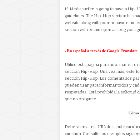
If Mediasurfer is going to have a Hip-
guidelines. The Hip-Hop section has had 
website along with poor behavior and 
section will remain open as long you ag
- En español a través de Google Translate
Utilice esta página para informar error
sección Hip-Hop. Una vez más, este for
sección Hip-Hop. Los comentarios para 
pueden usar para informar todos y cad
respetadas. Está prohibida la solicitud
que no pregunte.
. Cómo 
Deberá enviar la URL de la publicación 
cuestión. Consulte los ejemplos siguien