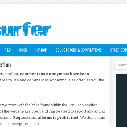
R&B
ROCK
HIP-HOP
SOUNDTRACKS & COMPILATIONS
OTHER GEN
ction
etector bot,
comments as Anonymous have been
l free to use and comment as Anonymous as often as you like.
en/errors with the links found within the Hip-Hop section.
f the website are open and can be used to report any and all
ections.
Requests for albums is prohibited
. We do not and
ill not accept requests.